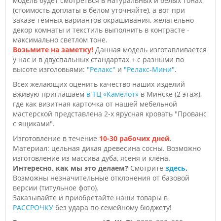
модель будет смотреться в натуральных и белых тонах
(стоимость доплаты в белом уточняйте), а вот при
заказе темных вариантов окрашивания, желательно
декор комнаты и текстиль выполнить в контрасте -
максимально светлом тоне.
Возьмите на заметку!
Данная модель изготавливается
у нас и в двуспальных стандартах + с разными по
высоте изголовьями:
"Релакс"
и
"Релакс-Мини"
.
Всех желающих оценить качество наших изделий
вживую приглашаем
в ТЦ «Камелот»
в Минске (2 этаж),
где как визитная карточка от нашей мебельной
мастерской представлена 2-х ярусная кровать "Прованс
с ящиками".
Изготовление в течение
10-30 рабочих дней
.
Материал: цельная дикая древесина сосны. Возможно
изготовление из массива дуба, ясеня и клёна.
Интересно, как мы это делаем?
Смотрите
здесь
.
Возможны незначительные отклонения от базовой
версии (титульное фото).
Заказывайте и приобретайте наши товары в
РАССРОЧКУ
без удара по семейному бюджету!