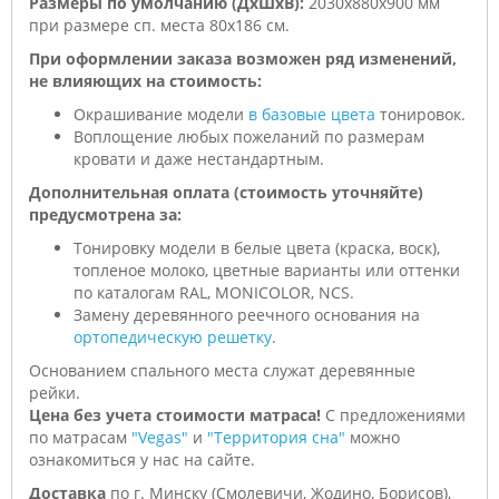
Размеры по умолчанию (ДхШхВ):
2030х880х900 мм
при размере сп. места 80х186 см.
При оформлении заказа возможен ряд изменений,
не влияющих на стоимость:
Окрашивание модели
в базовые цвета
тонировок.
Воплощение любых пожеланий по размерам
кровати и даже нестандартным.
Дополнительная оплата (стоимость уточняйте)
предусмотрена за:
Тонировку модели в белые цвета (краска, воск),
топленое молоко, цветные варианты или оттенки
по каталогам RAL, MONICOLOR, NCS.
Замену деревянного реечного основания на
ортопедическую решетку
.
Основанием спального места служат деревянные
рейки.
Цена без учета стоимости матраса!
С предложениями
по матрасам
"Vegas"
и
"Территория сна"
можно
ознакомиться у нас на сайте.
Доставка
по г. Минску (Смолевичи, Жодино, Борисов),