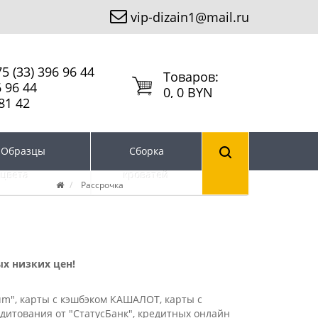
vip-dizain1@mail.ru
5 (33) 396 96 44
Tоваров:
6 96 44
0, 0 BYN
81 42
Образцы
Сборка
цвета
кроватей
Рассрочка
ых низких цен!
num", карты с кэшбэком КАШАЛОТ, карты с
итования от "СтатусБанк", кредитных онлайн