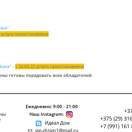
НКА"
2 услуга приостановлена
Банк"
-
с 24.03.22 услуга приостановлена
роны готовы порадовать всех обладателей:
Ежедневно: 9:00 - 21:00
+37
сны
Наш Instagram:
+375 (29) 31
х
Идеал Дом
+7 (991) 161 
vip-dizain1@mail.ru