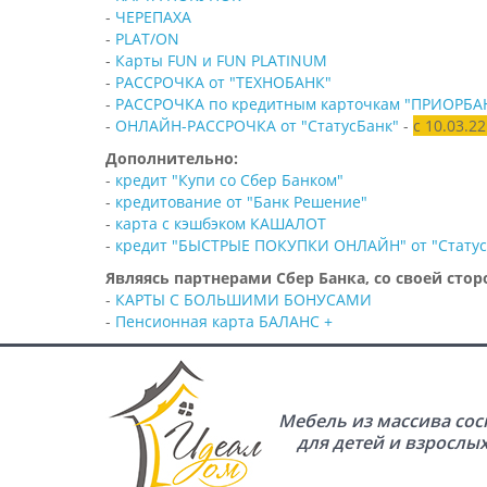
-
ЧЕРЕПАХА
-
PLAT/ON
-
Карты FUN и FUN PLATINUM
-
РАССРОЧКА от "ТЕХНОБАНК"
-
РАССРОЧКА по кредитным карточкам "ПРИОРБА
-
ОНЛАЙН-РАССРОЧКА от "СтатусБанк"
-
с 10.03.2
Дополнительно:
-
кредит "Купи со Сбер Банком"
-
кредитование от "Банк Решение"
-
карта с кэшбэком КАШАЛОТ
-
кредит "БЫСТРЫЕ ПОКУПКИ ОНЛАЙН" от "Статус
Являясь партнерами Сбер Банка, со своей сто
-
КАРТЫ С БОЛЬШИМИ БОНУСАМИ
-
Пенсионная карта БАЛАНС +
Мебель из массива со
для детей и взрослы