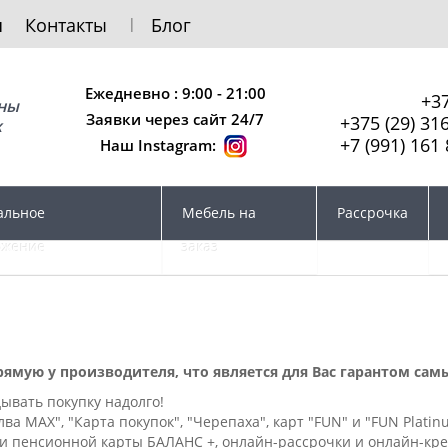
я
Контакты
Блог
Ежедневно : 9:00 - 21:00
+37
сны
Заявки через сайт 24/7
+375 (29) 31
х
+7 (991) 161 
Наш Instagram:
альное
Мебель на
Рассрочка
ожение
заказ
рямую у производителя, что является для Вас гарантом сам
дывать покупку надолго!
ва MAX", "Карта покупок", "Черепаха", карт "FUN" и "FUN Plati
 пенсионной карты БАЛАНС +, онлайн-рассрочки и онлайн-кред