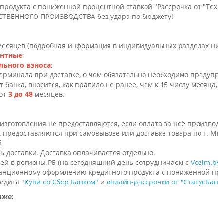
 продукта с пониженной процентной ставкой "Рассрочка от "Тех
БСТВЕННОГО ПРОИЗВОДСТВА без удара по бюджету!
месяцев (подробная информация в индивидуальных разделах ни
ентные
;
льного взноса
;
ерминала при доставке, о чем обязательно необходимо предуп
т банка, вносится, как правило не ранее, чем к 15 числу месяц
 от
3 до 48
месяцев.
изготовления не предоставляются, если оплата за неё произво
 предоставляются при самовывозе или доставке товара по г. Ми
й.
ь доставки. Доставка оплачивается отдельно.
ей в регионы РБ (на сегодняшний день сотрудничаем с
Vоzim.b
танционному оформлению кредитного продукта с пониженной п
редита
"Купи со Сбер Банком"
и
онлайн-рассрочки от "СтатусБан
иже: