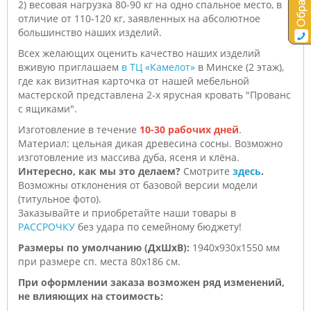
2) весовая нагрузка 80-90 кг на одно спальное место, в
отличие от 110-120 кг, заявленных на абсолютное
большинство наших изделий.
Всех желающих оценить качество наших изделий
вживую приглашаем
в ТЦ «Камелот»
в Минске (2 этаж),
где как визитная карточка от нашей мебельной
мастерской представлена 2-х ярусная кровать "Прованс
с ящиками".
Изготовление в течение
10-30 рабочих дней
.
Материал: цельная дикая древесина сосны. Возможно
изготовление из массива дуба, ясеня и клёна.
Интересно, как мы это делаем?
Смотрите
здесь
.
Возможны отклонения от базовой версии модели
(титульное фото).
Заказывайте и приобретайте наши товары в
РАССРОЧКУ
без удара по семейному бюджету!
Размеры по умолчанию (ДхШхВ):
1940х930х1550 мм
при размере сп. места 80х186 см.
При оформлении заказа возможен ряд изменений,
не влияющих на стоимость: