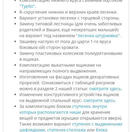
Комплектацию нижнего яруса съёмным бортиком
"Турбо"
.
R–скругление нижних и верхних краёв лесенки.
Вариант установки лесенки с торцевой стороны.
Замену типовой лестницы (для очень заботливых
родителей и Ваших, ещё неокрепших малышей)
на вариант под названием
"лесенка-штурмовка".
Зашивку наглухо от пола до царги 1-го яруса
боковых(-ой) сторон кровати.
Замену пластиковых колесиков полиуретановыми
в ящиках.
Комплектацию выкатными ящиками на
направляющих полного выдвижения.
Изготовление на фасадах ящиков декоративных
прорезей. Ознакомиться с таблицей рисунков
можно в разделе 2 нашей статьи:
смотрите здесь
.
Изменение конструктивного устройства ящиков
на выдвижной спальный ярус:
смотрите здесь.
За комплектацию блоком
ступенек, внутри
которых располагаются ниши
для хранения
вещей и предметов (крышки открываются вверх).
Также возможен вариант
ступенек с выдвижными
шуфлядками
,
ступенек-стеллажа
или
блока