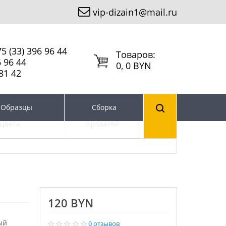
vip-dizain1@mail.ru
5 (33) 396 96 44
Tоваров:
6 96 44
0, 0 BYN
81 42
Образцы
Сборка
цвета
кроватей
120 BYN
ый
0 отзывов