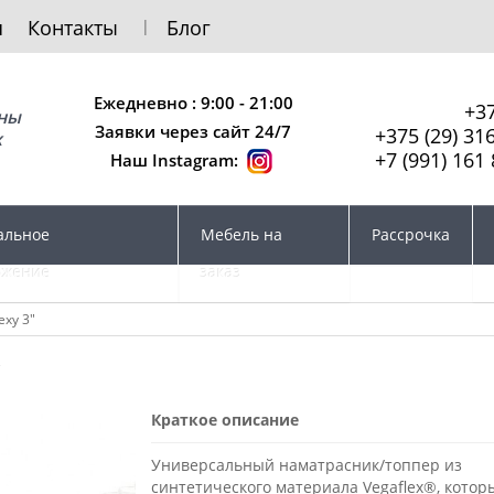
я
Контакты
Блог
Ежедневно : 9:00 - 21:00
+37
сны
Заявки через сайт 24/7
+375 (29) 31
х
+7 (991) 161 
Наш Instagram:
альное
Мебель на
Рассрочка
ожение
заказ
exy 3"
"
Краткое описание
Универсальный наматрасник/топпер из
синтетического материала Vegaflex®, котор