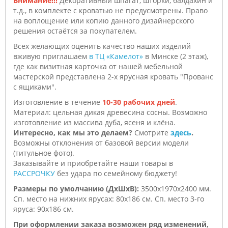
Внимание!!!
Декоративный шпагат, шторки, балдахин и
т.д., в комплекте с кроватью не предусмотрены. Право
на воплощение или копию данного дизайнерского
решения остаётся за покупателем.
Всех желающих оценить качество наших изделий
вживую приглашаем
в ТЦ «Камелот»
в Минске (2 этаж),
где как визитная карточка от нашей мебельной
мастерской представлена 2-х ярусная кровать "Прованс
с ящиками".
Изготовление в течение
10-30 рабочих дней
.
Материал: цельная дикая древесина сосны. Возможно
изготовление из массива дуба, ясеня и клёна.
Интересно, как мы это делаем?
Смотрите
здесь
.
Возможны отклонения от базовой версии модели
(титульное фото).
Заказывайте и приобретайте наши товары в
РАССРОЧКУ
без удара по семейному бюджету!
Размеры по умолчанию (ДхШхВ):
3500х1970х2400 мм.
Сп. место на нижних ярусах: 80х186 см. Сп. место 3-го
яруса: 90х186 см.
При оформлении заказа возможен ряд изменений,