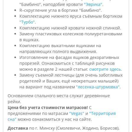
"Бамбино", наподобие кровати
"Эврика"
.
R–скругление угла в бортике "Бамбино".
Комплектацию нижнего яруса съёмным бортиком
"Турбо"
.
Комплектацию нижней кровати ножной спинкой.
Замену пластиковых колесиков полиуретановыми
в ящиках.
Комплектацию выкатными ящиками на
направляющих полного выдвижения.
Изготовление на фасадах ящиков декоративных
прорезей. Ознакомиться с таблицей рисунков
можно в разделе 2 нашей статьи:
смотрите здесь
.
Замену съемной лестницы (для очень заботливых
родителей и Ваших, ещё неокрепших малышей)
на вариант под названием
"лесенка-штурмовка"
.
Основанием спального места служат деревянные
рейки.
Цена без учета стоимости матрасов!
С
предложениями по матрасам
"Vegas"
и
"Территория
сна"
можно ознакомиться у нас на сайте.
Доставка
по г. Минску (Смолевичи, Жодино, Борисов),