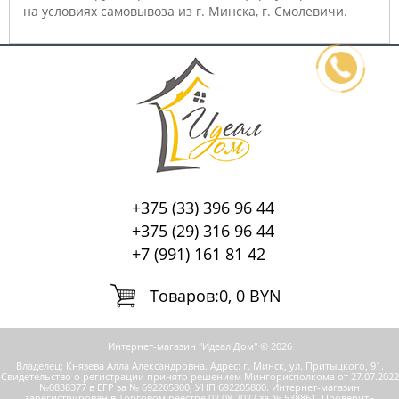
на условиях самовывоза из г. Минска, г. Смолевичи.
+375 (33) 396 96 44
+375 (29) 316 96 44
+7 (991) 161 81 42
Tоваров:
0, 0 BYN
Интернет-магазин "Идеал Дом" © 2026
Владелец: Князева Алла Александровна. Адрес: г. Минск, ул. Притыцкого, 91.
Свидетельство о регистрации принято решением Мингорисполкома от 27.07.2022
№0838377 в ЕГР за № 692205800, УНП 692205800.
Интернет-магазин
зарегистрирован в Торговом реестре 02.08.2022 за № 538861. Проверить