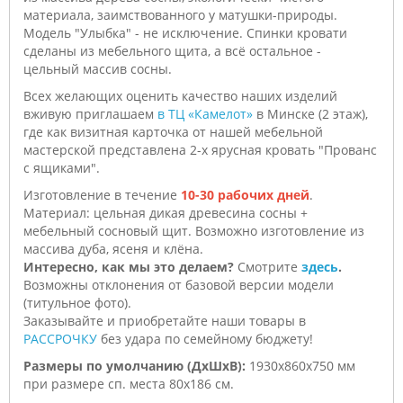
материала, заимствованного у матушки-природы.
Модель "Улыбка" - не исключение. Спинки кровати
сделаны из мебельного щита, а всё остальное -
цельный массив сосны.
Всех желающих оценить качество наших изделий
вживую приглашаем
в ТЦ «Камелот»
в Минске (2 этаж),
где как визитная карточка от нашей мебельной
мастерской представлена 2-х ярусная кровать "Прованс
с ящиками".
Изготовление в течение
10-30 рабочих дней
.
Материал: цельная дикая древесина сосны +
мебельный сосновый щит. Возможно изготовление из
массива дуба, ясеня и клёна.
Интересно, как мы это делаем?
Смотрите
здесь
.
Возможны отклонения от базовой версии модели
(титульное фото).
Заказывайте и приобретайте наши товары в
РАССРОЧКУ
без удара по семейному бюджету!
Размеры по умолчанию (ДхШхВ):
1930х860х750 мм
при размере сп. места 80х186 см.