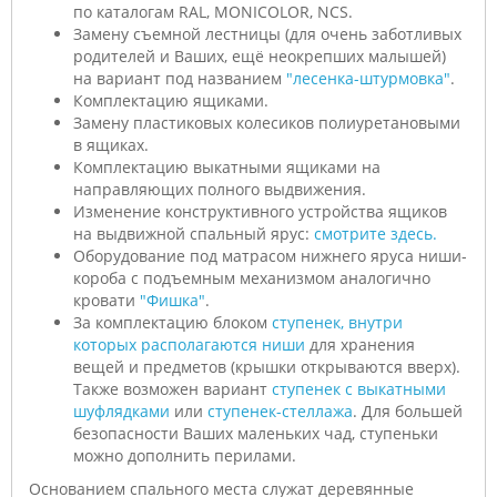
по каталогам RAL, MONICOLOR, NCS.
Замену съемной лестницы (для очень заботливых
родителей и Ваших, ещё неокрепших малышей)
на вариант под названием
"лесенка-штурмовка"
.
Комплектацию ящиками.
Замену пластиковых колесиков полиуретановыми
в ящиках.
Комплектацию выкатными ящиками на
направляющих полного выдвижения.
Изменение конструктивного устройства ящиков
на выдвижной спальный ярус:
смотрите здесь.
Оборудование под матрасом нижнего яруса ниши-
короба с подъемным механизмом аналогично
кровати
"Фишка"
.
За комплектацию блоком
ступенек, внутри
которых располагаются ниши
для хранения
вещей и предметов (крышки открываются вверх).
Также возможен вариант
ступенек с выкатными
шуфлядками
или
ступенек-стеллажа
. Для большей
безопасности Ваших маленьких чад, ступеньки
можно дополнить перилами.
Основанием спального места служат деревянные