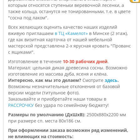
которым относятся ступеньки веревочной лесенки, а
также кольца, останутся не тонированными, т.е. в цвете
"сосна под лаком".
Всех желающих оценить качество наших изделий
вживую приглашаем
в ТЦ «Камелот»
в Минске (2 этаж),
где как визитная карточка от нашей мебельной
мастерской представлена 2-х ярусная кровать "Прованс
с ящиками".
Изготовление в течение
10-30 рабочих дней
.
Материал: цельная дикая древесина сосны. Возможно
изготовление из массива дуба, ясеня и клёна.
Интересно, как мы это делаем?
Смотрите
здесь
.
Возможны незначительные отклонения от базовой
версии модели (титульное фото).
Заказывайте и приобретайте наши товары в
РАССРОЧКУ
без удара по семейному бюджету!
Размеры по умолчанию (ДхШхВ):
2500х880х2200 мм
при размере сп. места 80х186 см.
При оформлении заказа возможен ряд изменений,
не влияющих на стоимость: