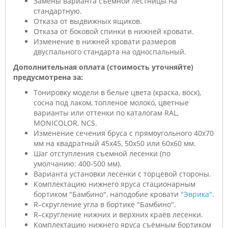
Замены варианта съёмной лестницы на
стандартную.
Отказа от выдвижных ящиков.
Отказа от боковой спинки в нижней кровати.
Изменение в нижней кровати размеров
двуспального стандарта на односпальный.
Дополнительная оплата (стоимость уточняйте)
предусмотрена за:
Тонировку модели в белые цвета (краска, воск),
сосна под лаком, топленое молоко, цветные
варианты или оттенки по каталогам RAL,
MONICOLOR, NCS.
Изменение сечения бруса с прямоугольного 40х70
мм на квадратный 45х45, 50х50 или 60х60 мм.
Шаг отступления съемной лесенки (по
умолчанию: 400-500 мм).
Варианта установки лесенки с торцевой стороны.
Комплектацию нижнего яруса стационарным
бортиком "Бамбино", наподобие кровати
"Эврика"
.
R–скругление угла в бортике "Бамбино".
R–скругление нижних и верхних краёв лесенки.
Комплектацию нижнего яруса съёмным бортиком