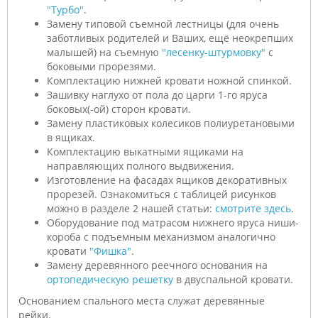
"Турбо"
.
Замену типовой съемной лестницы (для очень
заботливых родителей и Ваших, ещё неокрепших
малышей) на съемную
"лесенку-штурмовку"
с
боковыми прорезями.
Комплектацию нижней кровати ножной спинкой.
Зашивку наглухо от пола до царги 1-го яруса
боковых(-ой) сторон кровати.
Замену пластиковых колесиков полиуретановыми
в ящиках.
Комплектацию выкатными ящиками на
направляющих полного выдвижения.
Изготовление на фасадах ящиков декоративных
прорезей. Ознакомиться с таблицей рисунков
можно в разделе 2 нашей статьи:
смотрите здесь
.
Оборудование под матрасом нижнего яруса ниши-
короба с подъемным механизмом аналогично
кровати
"Фишка"
.
Замену деревянного реечного основания на
ортопедическую решетку
в двуспальной кровати.
Основанием спального места служат деревянные
рейки.